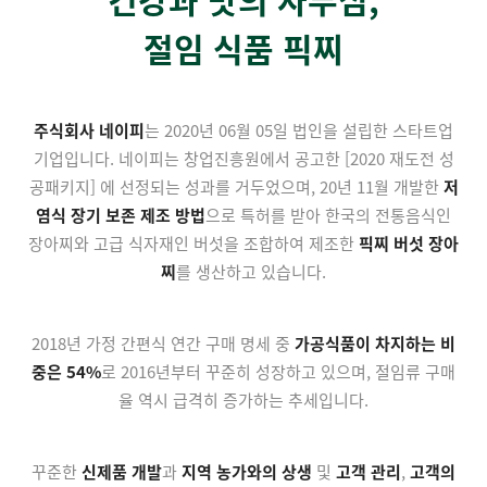
절임 식품 픽찌
주식회사 네이피
는 2020년 06월 05일 법인을 설립한 스타트업
기업입니다. 네이피는 창업진흥원에서 공고한 [2020 재도전 성
공패키지] 에 선정되는 성과를 거두었으며, 20년 11월 개발한
저
염식 장기 보존 제조 방법
으로 특허를 받아 한국의 전통음식인
장아찌와 고급 식자재인 버섯을 조합하여 제조한
픽찌 버섯 장아
찌
를 생산하고 있습니다.
2018년 가정 간편식 연간 구매 명세 중
가공식품이 차지하는 비
중은 54%
로 2016년부터 꾸준히 성장하고 있으며, 절임류 구매
율 역시 급격히 증가하는 추세입니다.
꾸준한
신제품 개발
과
지역 농가와의 상생
및
고객 관리
,
고객의