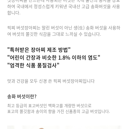
섯장아찌를 만드는데 사용되는 버섯은 국내 출신의 종자를 상요
하여 국내에서 정성스럽게 키워낸 국내산 고급 송화버섯을 사용
합니다.
픽찌 버섯장아찌는 말린 버섯이 아닌 생(生) 송화 버섯을 사용하
여
버섯의 쫄깃한 식감을 그대로 느끼실 수 있습니다.
"특허받은 장아찌 제조 방법"
"어린이 간장과 비슷한 1.8% 이하의 염도"
"엄격한 식품 품질검사"
맛과 건강을 모두 신경 쓴 픽찌 버섯장아찌입니다
송화 버섯이란?
최고 등급의 표고버섯인 백화고를 개량한 버섯으로
표고의 쫄깃함과 송이의 향을 가진 신품종의 고급 버섯입니다.