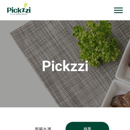
픽찌소개
제품