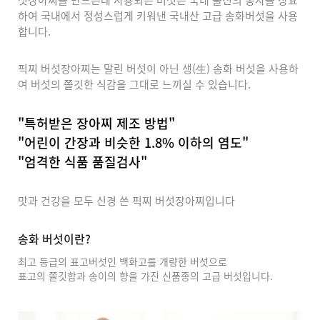
섯장아찌를 만드는데 사용되는 버섯은 국내 출신의 종자를 상요
하여 국내에서 정성스럽게 키워낸 국내산 고급 송화버섯을 사용
합니다.
픽찌 버섯장아찌는 말린 버섯이 아닌 생(生) 송화 버섯을 사용하
여
버섯의 쫄깃한 식감을 그대로 느끼실 수 있습니다.
"특허받은 장아찌 제조 방법"
"어린이 간장과 비슷한 1.8% 이하의 염도"
"엄격한 식품 품질검사"
맛과 건강을 모두 신경 쓴 픽찌 버섯장아찌입니다
송화 버섯이란?
최고 등급의 표고버섯인 백화고를 개량한 버섯으로
표고의 쫄깃함과 송이의 향을 가진 신품종의 고급 버섯입니다.