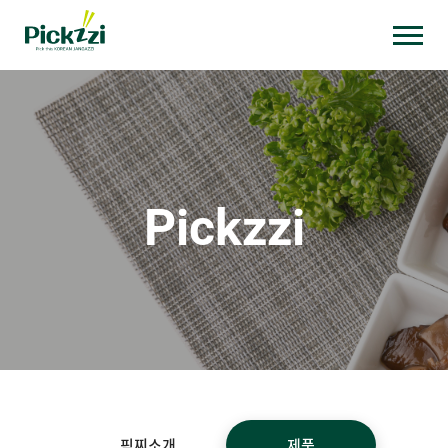
픽찌소개
제품